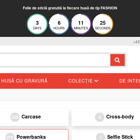
Folie de sticlă gratuită la fiecare husă de tip FASHION
3
6
11
24
DAYS
HOURS
MINUTES
SECONDS
+42
HUSĂ CU GRAVURĂ
COLECȚIE
DE INT
Carcase
Cross-body
229
6
Powerbanks
Selfie Stick
210
1