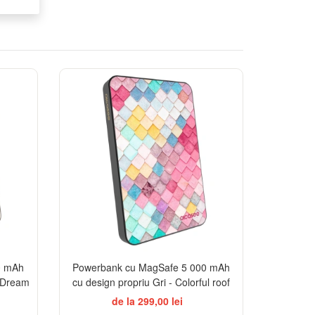
TSELLER
0 mAh
Powerbank cu MagSafe 5 000 mAh
n Dream
cu design propriu Gri - Colorful roof
de la 299,00 lei