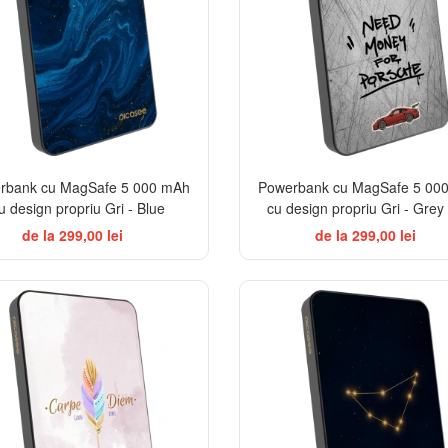
rbank cu MagSafe 5 000 mAh
Powerbank cu MagSafe 5 00
u design propriu Gri - Blue
cu design propriu Gri - Grey 
de la 299,00 lei
de la 299,00 lei