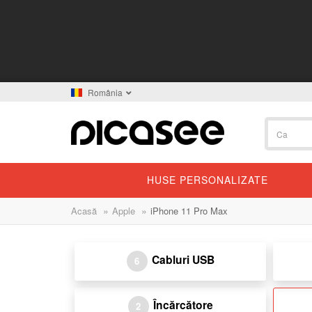
România
HUSE PERSONALIZATE
»
»
Acasă
Apple
iPhone 11 Pro Max
Cabluri USB
6
Încărcătore
2