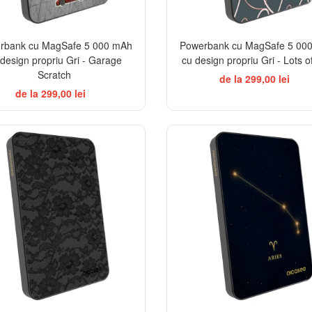
rbank cu MagSafe 5 000 mAh
Powerbank cu MagSafe 5 00
 design propriu Gri - Garage
cu design propriu Gri - Lots o
Scratch
de la 299,00 lei
de la 299,00 lei
ELEGANCE