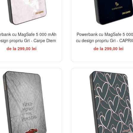
rbank cu MagSafe 5 000 mAh
Powerbank cu MagSafe 5 00
sign propriu Gri - Carpe Diem
cu design propriu Gri - CAP
de la 299,00 lei
de la 299,00 lei