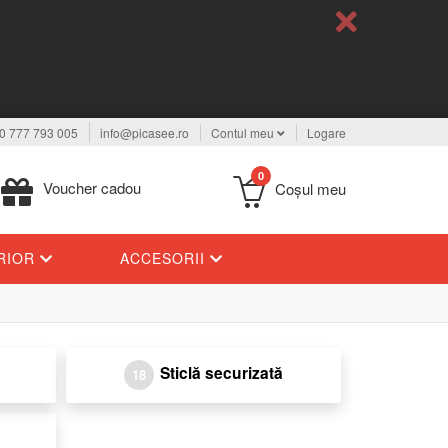
0 777 793 005
info@picasee.ro
Contul meu
Logare
0
Voucher cadou
Coşul meu
ERIOR
ACCESORII
Sticlă securizată
18