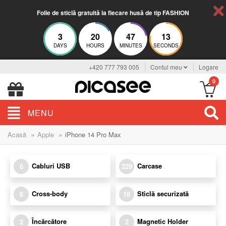
Folie de sticlă gratuită la fiecare husă de tip FASHION
3
20
47
12
DAYS
HOURS
MINUTES
SECONDS
+420 777 793 005
Contul meu
Logare
0
MENU
»
»
Acasă
Apple
iPhone 14 Pro Max
Cabluri USB
Carcase
6
229
Cross-body
Sticlă securizată
6
18
Încărcătore
Magnetic Holder
2
2