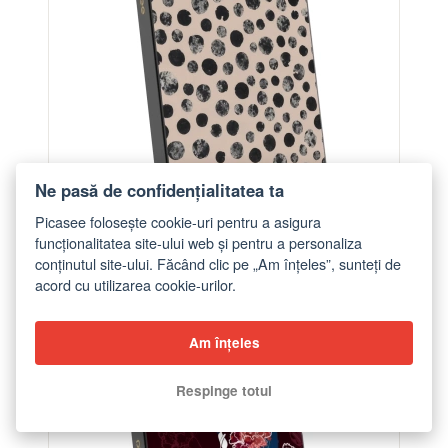
Ne pasă de confidențialitatea ta
Picasee folosește cookie-uri pentru a asigura
funcționalitatea site-ului web și pentru a personaliza
conținutul site-ului. Făcând clic pe „Am înțeles”, sunteți de
acord cu utilizarea cookie-urilor.
Powerbank cu MagSafe 5 000 mAh cu design
propriu Gri - Dots
de la 299,00 lei
Am înțeles
Respinge totul