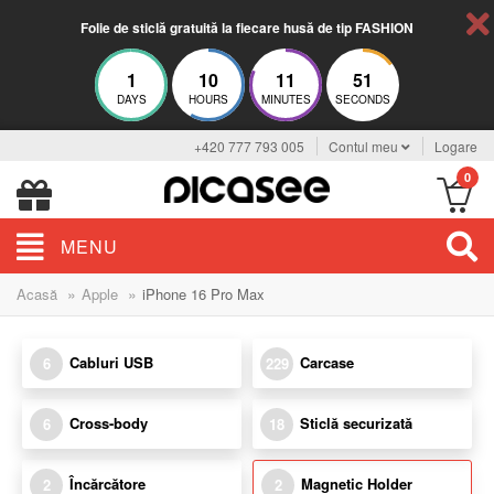
Folie de sticlă gratuită la fiecare husă de tip FASHION
1
10
11
51
DAYS
HOURS
MINUTES
SECONDS
+420 777 793 005
Contul meu
Logare
0
MENU
»
»
Acasă
Apple
iPhone 16 Pro Max
Cabluri USB
Carcase
6
229
Cross-body
Sticlă securizată
6
18
Încărcătore
Magnetic Holder
2
2