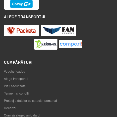
ALEGE TRANSPORTUL
CUMPĂRĂTURI
Voucher cadou
Alege transportul
Plăți securizate
Termeni și condiții
Protecția datelor cu caracter personal
Recenzii
Cum să alegeţi ambalajul