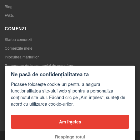
Blog
FAQs
COMENZI
Starea comenzii
Comenzile mele
Înlocuirea mărfurilor
Retragerea de la contractul de cumpărare
Ne pasă de confidențialitatea ta
Reclamaţii
Picasee folosește cookie-uri pentru a asigura
CONTACTE
funcționalitatea site-ului web și pentru a personaliza
conținutul site-ului. Făcând clic pe „Am înțeles”, sunteți de
Contacte
acord cu utilizarea cookie-urilor.
Formular de contact
Angro
Am înțeles
Mass-media despre noi
Respinge totul
Copyright © 2026 Picasee