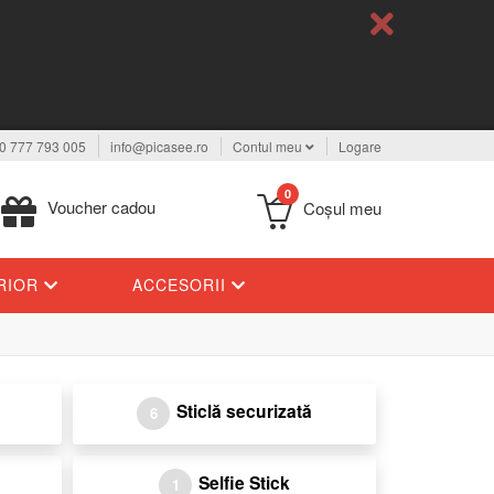
0 777 793 005
info@picasee.ro
Contul meu
Logare
0
Voucher cadou
Coşul meu
ERIOR
ACCESORII
Sticlă securizată
6
Selfie Stick
1