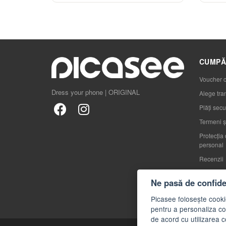
CUMPĂ
Voucher 
Dress your phone | ORIGINAL
Alege tra
Plăți secu
Termeni și
Protecția 
personal
Recenzii
Cum să al
Ne pasă de confiden
Blog
Picasee folosește cookie
FAQs
pentru a personaliza con
de acord cu utilizarea c