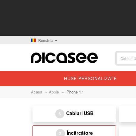
România
HUSE PERSONALIZATE
»
»
Acasă
Apple
iPhone 17
Cabluri USB
6
Încărcătore
2