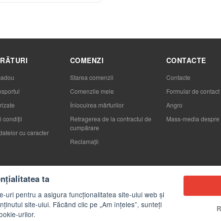
RĂTURI
COMENZI
CONTACTE
cadou
Starea comenzii
Contacte
nsportul
Comenzile mele
Formular de contact
rizate
Înlocuirea mărfurilor
Angro
 condiții
Retragerea de la contractul de
Mass-media despre 
cumpărare
datelor cu caracter
Reclamaţii
egeţi ambalajul
țialitatea ta
-uri pentru a asigura funcționalitatea site-ului web și
ținutul site-ului. Făcând clic pe „Am înțeles”, sunteți
R
ookie-urilor.