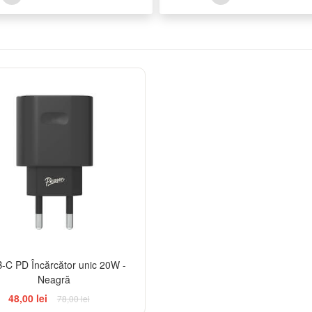
-38%
-C PD Încărcător unic 20W -
Neagră
48,00 lei
78,00 lei