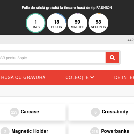
Folie de sticlă gratuită la fiecare husă de tip FASHION
1
18
59
58
DAYS
HOURS
MINUTES
SECONDS
+42
HUSĂ CU GRAVURĂ
COLECȚIE
DE INT
Carcase
Cross-body
229
6
Magnetic Holder
Powerbanks
2
216