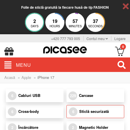
Folie de sticlă gratuită la fiecare husă de tip FASHION
2
19
57
36
DAYS
HOURS
MINUTES
SECONDS
+420 777 793 005
Contul meu
Logare
0
MENU
»
»
Acasă
Apple
iPhone 17
Cabluri USB
Carcase
6
229
Cross-body
Sticlă securizată
6
6
Încărcătore
Magnetic Holder
2
2