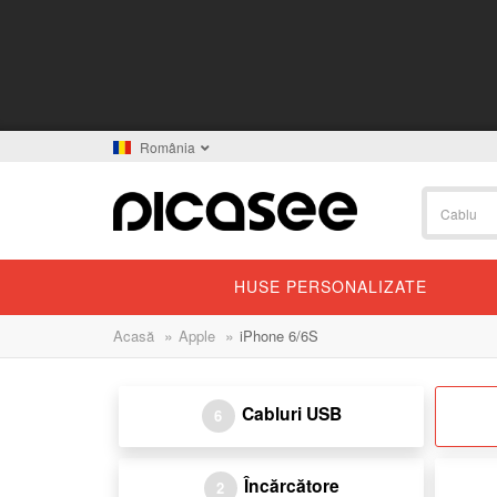
România
HUSE PERSONALIZATE
»
»
Acasă
Apple
iPhone 6/6S
Cabluri USB
6
Încărcătore
2