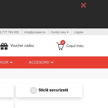
0 777 793 005
info@picasee.ro
Contul meu
Logare
0
Voucher cadou
Coşul meu
ERIOR
ACCESORII
Sticlă securizată
16