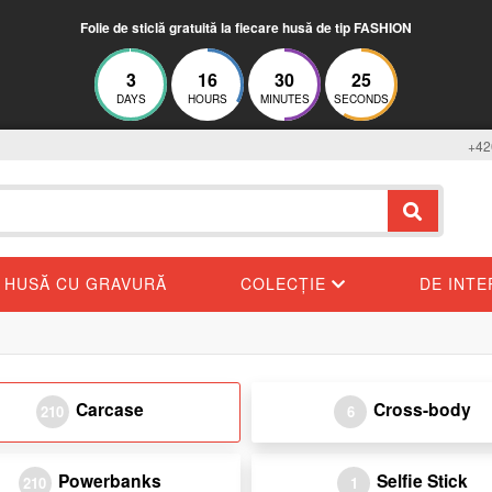
Folie de sticlă gratuită la fiecare husă de tip FASHION
3
16
30
24
DAYS
HOURS
MINUTES
SECONDS
+42
HUSĂ CU GRAVURĂ
COLECȚIE
DE INT
Carcase
Cross-body
210
6
Powerbanks
Selfie Stick
210
1