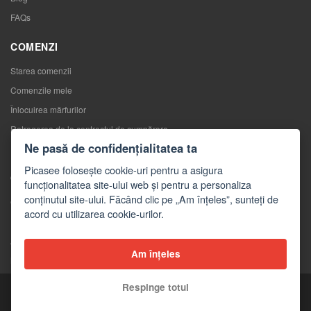
FAQs
COMENZI
Starea comenzii
Comenzile mele
Înlocuirea mărfurilor
Retragerea de la contractul de cumpărare
Ne pasă de confidențialitatea ta
Reclamaţii
Picasee folosește cookie-uri pentru a asigura
CONTACTE
funcționalitatea site-ului web și pentru a personaliza
conținutul site-ului. Făcând clic pe „Am înțeles”, sunteți de
Contacte
acord cu utilizarea cookie-urilor.
Formular de contact
Angro
Am înțeles
Mass-media despre noi
Respinge totul
Copyright © 2026 Picasee