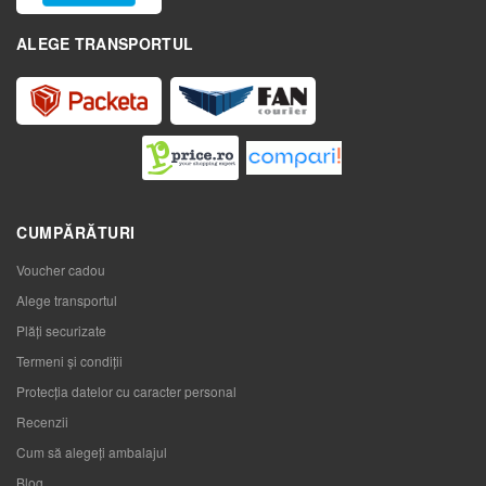
ALEGE TRANSPORTUL
CUMPĂRĂTURI
Voucher cadou
Alege transportul
Plăți securizate
Termeni și condiții
Protecția datelor cu caracter personal
Recenzii
Cum să alegeţi ambalajul
Blog