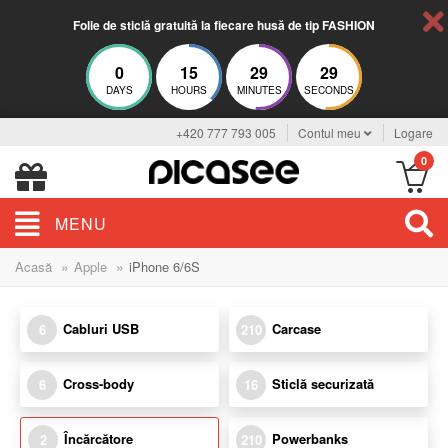
Folie de sticlă gratuită la fiecare husă de tip FASHION
0
15
29
29
DAYS
HOURS
MINUTES
SECONDS
+420 777 793 005
Contul meu
Logare
0
MENU
»
»
Acasă
Apple
iPhone 6/6S
Cabluri USB
Carcase
6
210
Cross-body
Sticlă securizată
6
16
Încărcătore
Powerbanks
2
210