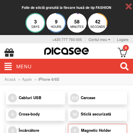
Folie de sticlă gratuită la fiecare husă de tip FASHION
3
9
58
42
DAYS
HOURS
MINUTES
SECONDS
+420 777 793 005
Contul meu
Logare
0
MENU
»
»
Acasă
Apple
iPhone 6/6S
Cabluri USB
Carcase
6
210
Cross-body
Sticlă securizată
6
16
Încărcătore
Magnetic Holder
2
0