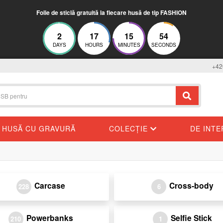
Folie de sticlă gratuită la fiecare husă de tip FASHION
2
17
15
54
DAYS
HOURS
MINUTES
SECONDS
+42
HUSĂ CU GRAVURĂ
COLECȚIE
DE INT
Carcase
Cross-body
228
6
Powerbanks
Selfie Stick
210
1