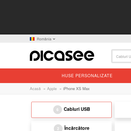
România
HUSE PERSONALIZATE
»
»
Acasă
Apple
iPhone XS Max
Cabluri USB
6
Încărcătore
2