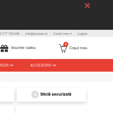
0 777 793 005
info@picasee.ro
Contul meu
Logare
0
Voucher cadou
Coşul meu
ERIOR
ACCESORII
Sticlă securizată
18