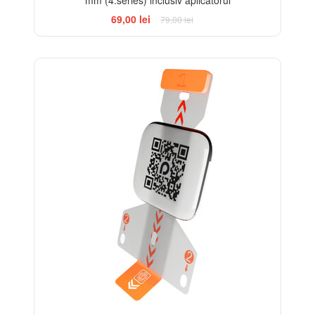
mm (4.series) inclusiv aplicatorul
69,00 lei
79,00 lei
-17%