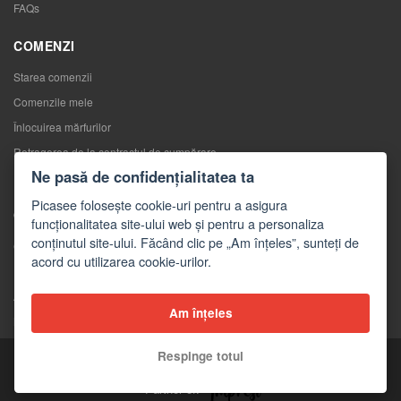
FAQs
COMENZI
Starea comenzii
Comenzile mele
Înlocuirea mărfurilor
Retragerea de la contractul de cumpărare
Ne pasă de confidențialitatea ta
Reclamaţii
Picasee folosește cookie-uri pentru a asigura
CONTACTE
funcționalitatea site-ului web și pentru a personaliza
conținutul site-ului. Făcând clic pe „Am înțeles”, sunteți de
Contacte
acord cu utilizarea cookie-urilor.
Formular de contact
Angro
Am înțeles
Mass-media despre noi
Respinge totul
Copyright © 2026 Picasee
Partner of: