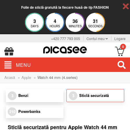
Folie de sticlă gratuită la fiecare husă de tip FASHION
3
4
36
31
DAYS
HOURS
MINUTES
SECONDS
+420 777 793 005
Contul meu
Logare
0
MENU
»
»
Acasă
Apple
Watch 44 mm (4.series)
Benzi
Sticlă securizată
3
3
Powerbanks
210
Sticlă securizată pentru Apple Watch 44 mm