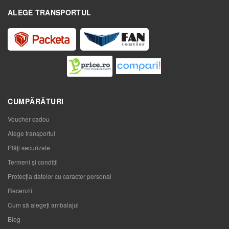
ALEGE TRANSPORTUL
CUMPĂRĂTURI
Voucher cadou
Alege transportul
Plăți securizate
Termeni și condiții
Protecția datelor cu caracter personal
Recenzii
Cum să alegeţi ambalajul
Blog