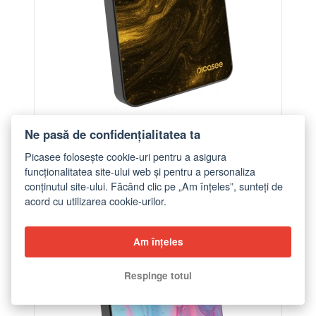
Powerbank cu MagSafe 5 000 mAh cu design
Ne pasă de confidențialitatea ta
propriu Gri - Black
Picasee folosește cookie-uri pentru a asigura
de la 299,00 lei
funcționalitatea site-ului web și pentru a personaliza
conținutul site-ului. Făcând clic pe „Am înțeles”, sunteți de
acord cu utilizarea cookie-urilor.
BESTSELLER
Am înțeles
Respinge totul