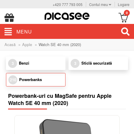
+420 777 793 005
Contul meu
Logare
0
MENU
»
»
Acasă
Apple
Watch SE 40 mm (2020)
Benzi
Sticlă securizată
3
3
Powerbanks
210
Powerbank-uri cu MagSafe pentru Apple
Watch SE 40 mm (2020)