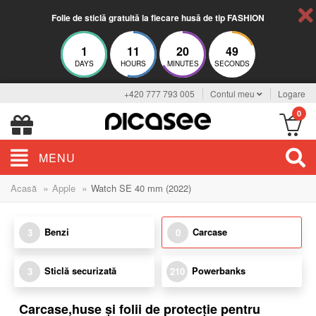
Folie de sticlă gratuită la fiecare husă de tip FASHION
1
11
20
49
DAYS
HOURS
MINUTES
SECONDS
+420 777 793 005
Contul meu
Logare
0
MENU
»
»
Acasă
Apple
Watch SE 40 mm (2022)
Benzi
Carcase
3
0
Sticlă securizată
Powerbanks
3
210
Carcase,huse și folii de protecție pentru