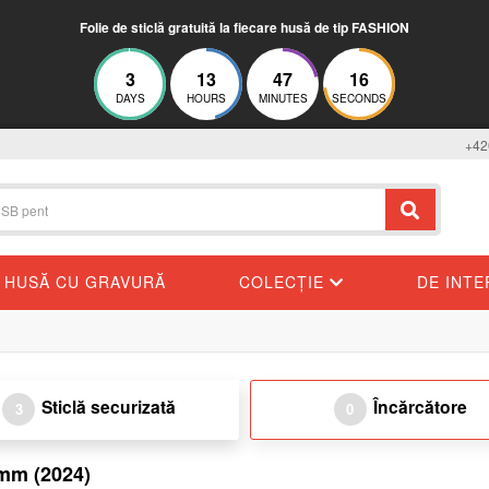
Folie de sticlă gratuită la fiecare husă de tip FASHION
3
13
47
16
DAYS
HOURS
MINUTES
SECONDS
+42
HUSĂ CU GRAVURĂ
COLECȚIE
DE INT
Sticlă securizată
Încărcătore
3
0
 mm (2024)