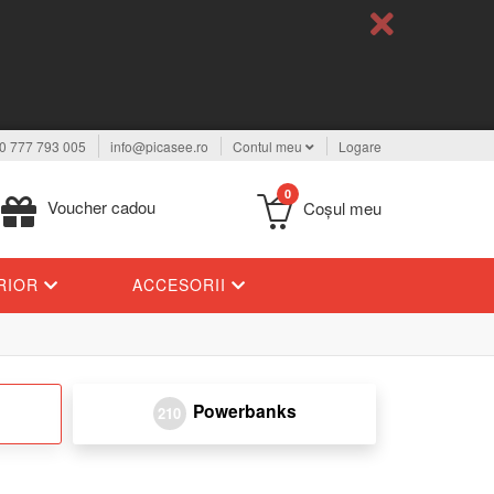
0 777 793 005
info@picasee.ro
Contul meu
Logare
0
Voucher cadou
Coşul meu
ERIOR
ACCESORII
Powerbanks
210