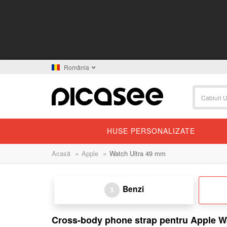
România
HUSE PERSONALIZATE
»
»
Acasă
Apple
Watch Ultra 49 mm
Benzi
3
Cross-body phone strap pentru Apple W