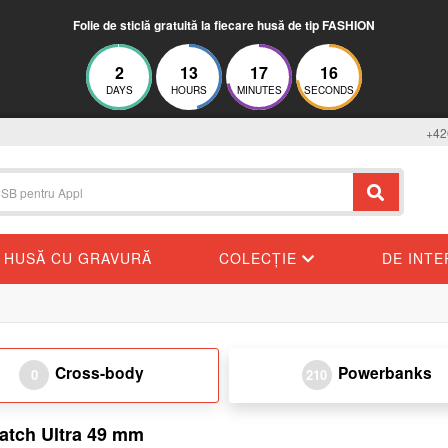
Folie de sticlă gratuită la fiecare husă de tip FASHION
2
13
17
16
DAYS
HOURS
MINUTES
SECONDS
+42
HUSĂ CU GRAVURĂ
COLECȚIE
DE INT
Cross-body
Powerbanks
0
210
atch Ultra 49 mm