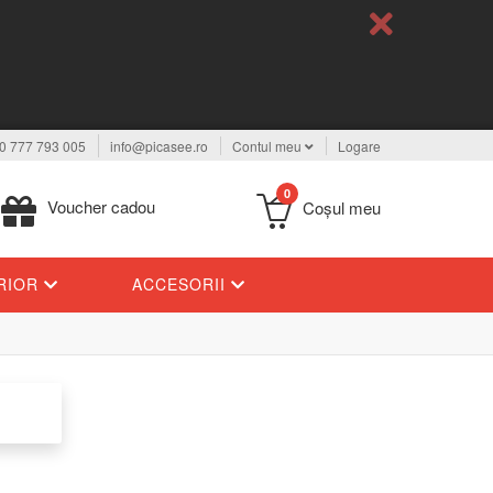
0 777 793 005
info@picasee.ro
Contul meu
Logare
0
Voucher cadou
Coşul meu
ERIOR
ACCESORII