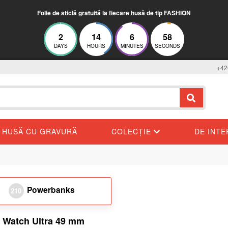
Folie de sticlă gratuită la fiecare husă de tip FASHION
2
14
6
56
DAYS
HOURS
MINUTES
SECONDS
+42
HUSĂ CU GRAVURĂ
COLECȚIE
DE INT
Powerbanks
210
 Watch Ultra 49 mm