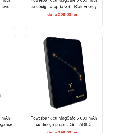
f love
cu design propriu Gri - Rich Energy
de la 299,00 lei
EGANCE
0 mAh
Powerbank cu MagSafe 5 000 mAh
legance
cu design propriu Gri - ARIES
de la 299,00 lei