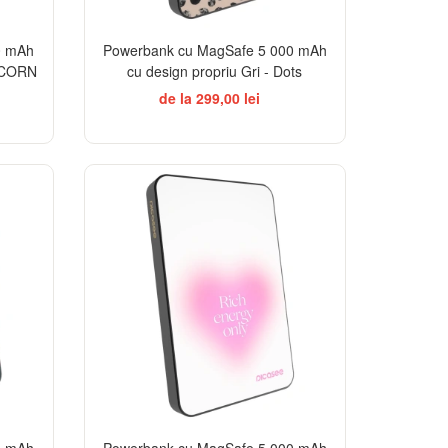
0 mAh
Powerbank cu MagSafe 5 000 mAh
RICORN
cu design propriu Gri - Dots
de la 299,00 lei
0 mAh
Powerbank cu MagSafe 5 000 mAh