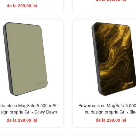
de la 299,00 lei
EL
rbank cu MagSafe 5 000 mAh
Powerbank cu MagSafe 5 00
esign propriu Gri - Dewy Dawn
cu design propriu Gri - Bla
de la 299,00 lei
de la 299,00 lei