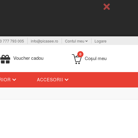
0 777 793 005
info@picasee.ro
Contul meu
Logare
0
Voucher cadou
Coşul meu
ERIOR
ACCESORII