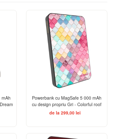
TSELLER
0 mAh
Powerbank cu MagSafe 5 000 mAh
n Dream
cu design propriu Gri - Colorful roof
de la 299,00 lei