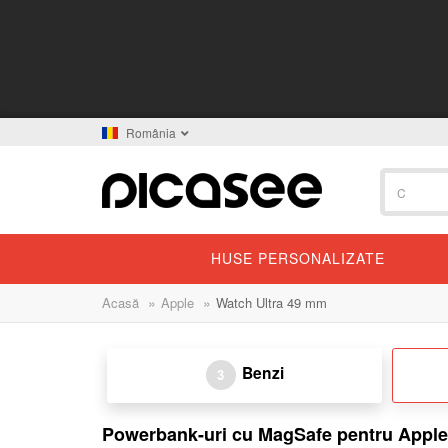
România
HUSE PERSONALIZATE
»
»
Acasă
Apple
Watch Ultra 49 mm
Benzi
3
Powerbank-uri cu MagSafe pentru Apple