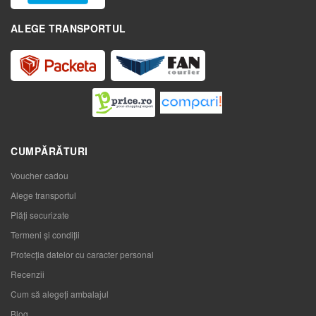
ALEGE TRANSPORTUL
CUMPĂRĂTURI
Voucher cadou
Alege transportul
Plăți securizate
Termeni și condiții
Protecția datelor cu caracter personal
Recenzii
Cum să alegeţi ambalajul
Blog