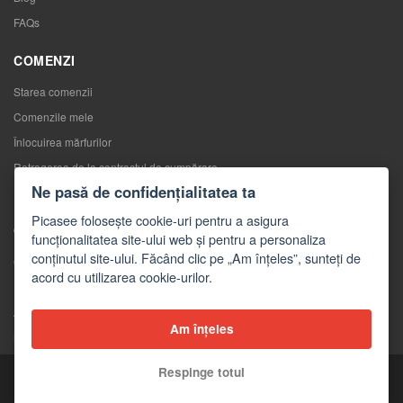
FAQs
COMENZI
Starea comenzii
Comenzile mele
Înlocuirea mărfurilor
Retragerea de la contractul de cumpărare
Ne pasă de confidențialitatea ta
Reclamaţii
Picasee folosește cookie-uri pentru a asigura
CONTACTE
funcționalitatea site-ului web și pentru a personaliza
conținutul site-ului. Făcând clic pe „Am înțeles”, sunteți de
Contacte
acord cu utilizarea cookie-urilor.
Formular de contact
Angro
Am înțeles
Mass-media despre noi
Respinge totul
Copyright © 2026 Picasee