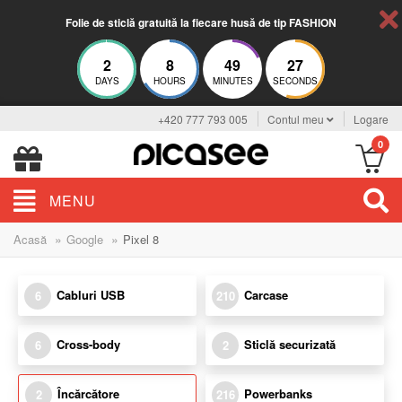
Folie de sticlă gratuită la fiecare husă de tip FASHION
2
8
49
27
DAYS
HOURS
MINUTES
SECONDS
+420 777 793 005
Contul meu
Logare
0
MENU
»
»
Acasă
Google
Pixel 8
Cabluri USB
Carcase
6
210
Cross-body
Sticlă securizată
6
2
Încărcătore
Powerbanks
2
216