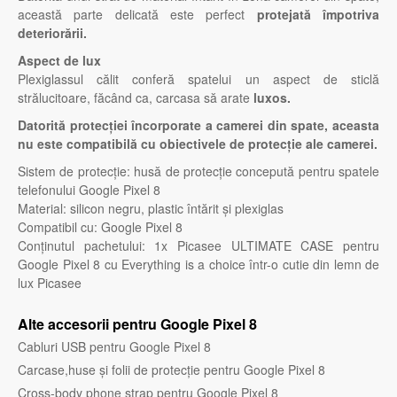
această parte delicată este perfect
protejată împotriva
deteriorării.
Aspect de lux
Plexiglassul călit conferă spatelui un aspect de sticlă
strălucitoare, făcând ca, carcasa să arate
luxos.
Datorită protecției încorporate a camerei din spate, aceasta
nu este compatibilă cu obiectivele de protecție ale camerei.
Sistem de protecție: husă de protecție concepută pentru spatele
telefonului Google Pixel 8
Material: silicon negru, plastic întărit și plexiglas
Compatibil cu: Google Pixel 8
Conținutul pachetului: 1x Picasee ULTIMATE CASE pentru
Google Pixel 8 cu Everything is a choice într-o cutie din lemn de
lux Picasee
Alte accesorii pentru Google Pixel 8
Cabluri USB pentru Google Pixel 8
Carcase,huse și folii de protecție pentru Google Pixel 8
Cross-body phone strap pentru Google Pixel 8