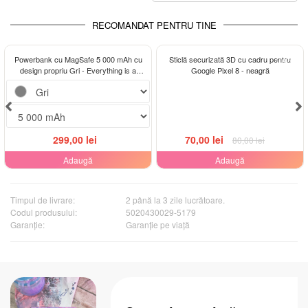
RECOMANDAT PENTRU TINE
-13%
Powerbank cu MagSafe 5 000 mAh cu
Sticlă securizată 3D cu cadru pentru
design propriu Gri - Everything is a
Google Pixel 8 - neagră
choice
299,00 lei
70,00 lei
80,00 lei
Adaugă
Adaugă
Timpul de livrare:
2 până la 3 zile lucrătoare.
Codul produsului:
5020430029-5179
Garanţie:
Garanție pe viață