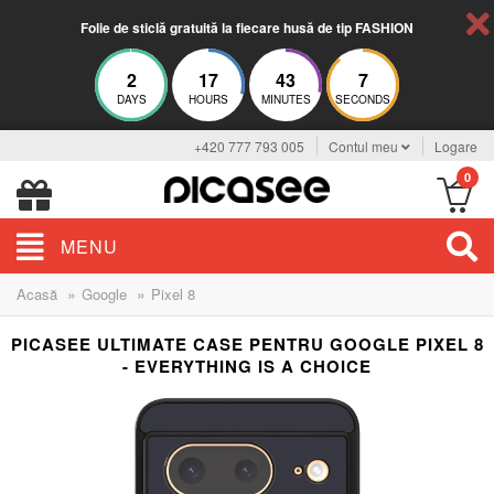
Folie de sticlă gratuită la fiecare husă de tip FASHION
2
17
43
6
DAYS
HOURS
MINUTES
SECONDS
+420 777 793 005
Contul meu
Logare
0
MENU
»
»
Acasă
Google
Pixel 8
PICASEE ULTIMATE CASE PENTRU GOOGLE PIXEL 8
- EVERYTHING IS A CHOICE