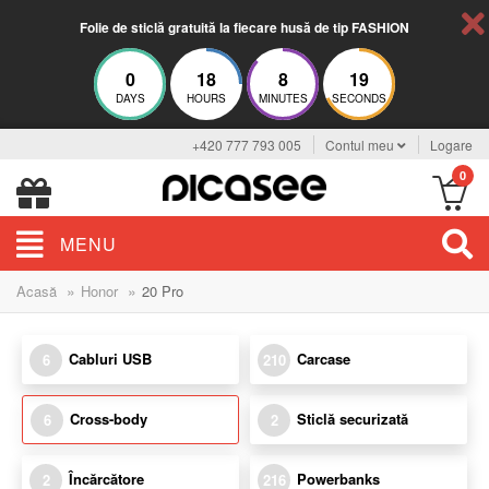
Folie de sticlă gratuită la fiecare husă de tip FASHION
0
18
8
18
DAYS
HOURS
MINUTES
SECONDS
+420 777 793 005
Contul meu
Logare
0
MENU
»
»
Acasă
Honor
20 Pro
Cabluri USB
Carcase
6
210
Cross-body
Sticlă securizată
6
2
Încărcătore
Powerbanks
2
216