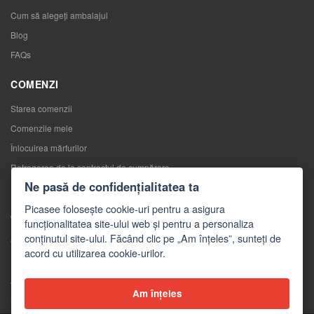
Cum să alegeţi ambalajul
Blog
FAQs
COMENZI
Starea comenzii
Comenzile mele
Înlocuirea mărfurilor
Retragerea de la contractul de cumpărare
Ne pasă de confidențialitatea ta
Reclamaţii
Picasee folosește cookie-uri pentru a asigura
CONTACTE
funcționalitatea site-ului web și pentru a personaliza
conținutul site-ului. Făcând clic pe „Am înțeles”, sunteți de
Contacte
acord cu utilizarea cookie-urilor.
Formular de contact
Angro
Am înțeles
Mass-media despre noi