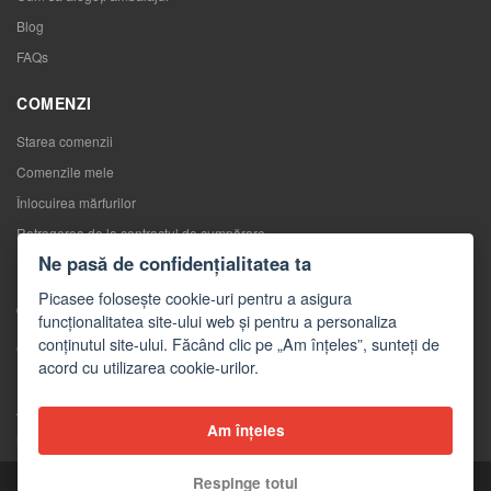
Blog
FAQs
COMENZI
Starea comenzii
Comenzile mele
Înlocuirea mărfurilor
Retragerea de la contractul de cumpărare
Ne pasă de confidențialitatea ta
Reclamaţii
Picasee folosește cookie-uri pentru a asigura
CONTACTE
funcționalitatea site-ului web și pentru a personaliza
conținutul site-ului. Făcând clic pe „Am înțeles”, sunteți de
Contacte
acord cu utilizarea cookie-urilor.
Formular de contact
Angro
Am înțeles
Mass-media despre noi
Respinge totul
Copyright © 2026 Picasee