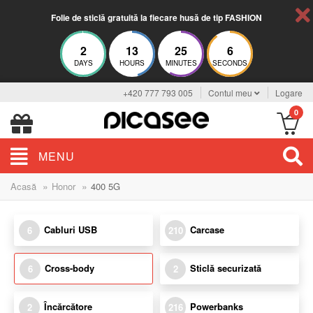
Folie de sticlă gratuită la fiecare husă de tip FASHION
2
13
25
6
DAYS
HOURS
MINUTES
SECONDS
+420 777 793 005
Contul meu
Logare
0
MENU
»
»
Acasă
Honor
400 5G
Cabluri USB
Carcase
6
210
Cross-body
Sticlă securizată
6
2
Încărcătore
Powerbanks
2
216