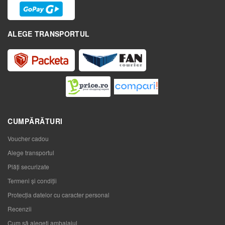
ALEGE TRANSPORTUL
CUMPĂRĂTURI
Voucher cadou
Alege transportul
Plăți securizate
Termeni și condiții
Protecția datelor cu caracter personal
Recenzii
Cum să alegeţi ambalajul