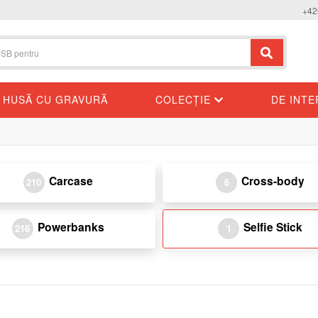
+42
HUSĂ CU GRAVURĂ
COLECȚIE
DE INT
Carcase
Cross-body
210
6
Powerbanks
Selfie Stick
216
1