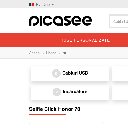
România
HUSE PERSONALIZATE
»
»
Acasă
Honor
70
Cabluri USB
6
Încărcătore
2
Selfie Stick Honor 70