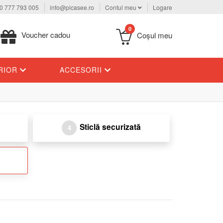
0 777 793 005
info@picasee.ro
Contul meu
Logare
0
Voucher cadou
Coşul meu
ERIOR
ACCESORII
Sticlă securizată
4