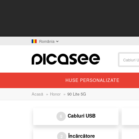
România
HUSE PERSONALIZATE
»
»
Acasă
Honor
90 Lite 5G
Cabluri USB
6
Încărcătore
2