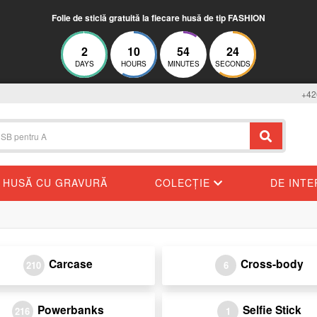
Folie de sticlă gratuită la fiecare husă de tip FASHION
2
10
54
24
DAYS
HOURS
MINUTES
SECONDS
+42
HUSĂ CU GRAVURĂ
COLECȚIE
DE INT
Carcase
Cross-body
210
6
Powerbanks
Selfie Stick
216
1