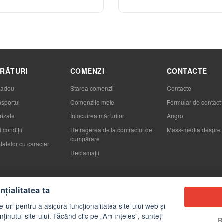
RĂTURI
COMENZI
CONTACTE
cadou
Starea comenzii
Contacte
nsportul
Comenzile mele
Formular de contact
rizate
Înlocuirea mărfurilor
Angro
 condiții
Retragerea de la contractul de
Mass-media despre 
cumpărare
datelor cu caracter
Reclamaţii
egeţi ambalajul
țialitatea ta
-uri pentru a asigura funcționalitatea site-ului web și
ținutul site-ului. Făcând clic pe „Am înțeles”, sunteți
R