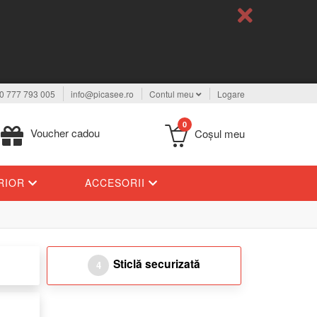
0 777 793 005
info@picasee.ro
Contul meu
Logare
0
Voucher cadou
Coşul meu
ERIOR
ACCESORII
Sticlă securizată
4