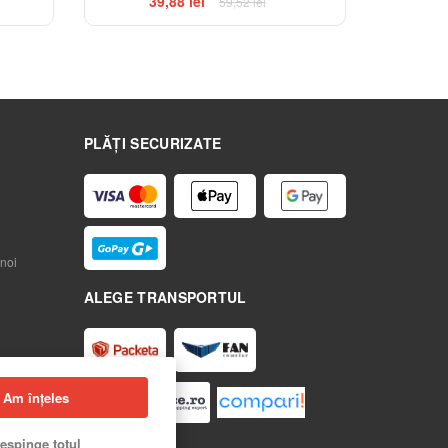
39,88 lei
59,52 lei
PLĂȚI SECURIZATE
noi
ALEGE TRANSPORTUL
Am înțeles
espinge totul