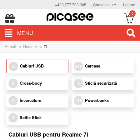
+420 777 793 005
Contul meu
Logare
0
MENU
»
»
Acasă
Realme
7i
Cabluri USB
Carcase
6
210
Cross-body
Sticlă securizată
6
2
Încărcătore
Powerbanks
2
216
Selfie Stick
1
Cabluri USB pentru Realme 7i