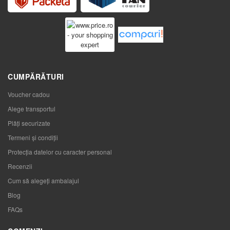
CUMPĂRĂTURI
Voucher cadou
Alege transportul
Plăți securizate
Termeni și condiții
Protecția datelor cu caracter personal
Recenzii
Cum să alegeţi ambalajul
Blog
FAQs