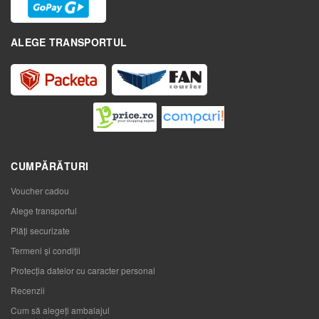
ALEGE TRANSPORTUL
CUMPĂRĂTURI
Voucher cadou
Alege transportul
Plăți securizate
Termeni și condiții
Protecția datelor cu caracter personal
Recenzii
Cum să alegeţi ambalajul