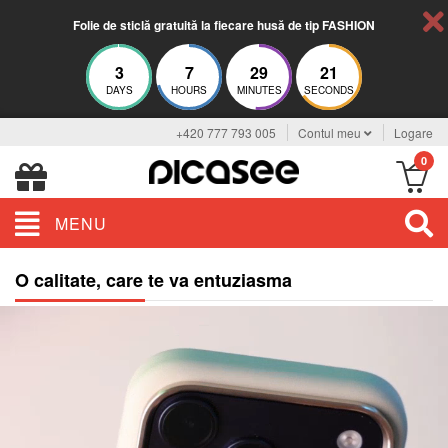
Folie de sticlă gratuită la fiecare husă de tip FASHION
3
7
29
20
DAYS
HOURS
MINUTES
SECONDS
+420 777 793 005
Contul meu
Logare
0
MENU
O calitate, care te va entuziasma