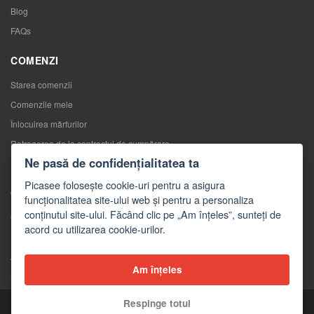
Blog
FAQs
COMENZI
Starea comenzii
Comenzile mele
Înlocuirea mărfurilor
Retragerea de la contractul de cumpărare
Ne pasă de confidențialitatea ta
Reclamaţii
Picasee folosește cookie-uri pentru a asigura
CONTACTE
funcționalitatea site-ului web și pentru a personaliza
conținutul site-ului. Făcând clic pe „Am înțeles”, sunteți de
Contacte
acord cu utilizarea cookie-urilor.
Formular de contact
Angro
Am înțeles
Mass-media despre noi
Respinge totul
Copyright © 2026 Picasee