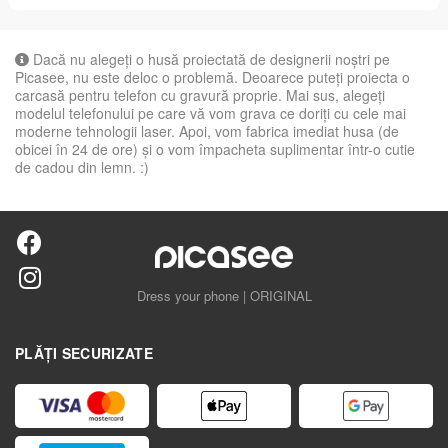
Dacă nu alegeți o husă proiectată de designerii noștri pe
Picasee, nu este deloc o problemă. Deoarece puteți proiecta o
carcasă pentru telefon cu gravură proprie. Mai sus, alegeți
modelul telefonului pe care vă vom grava ce doriți cu cele mai
moderne tehnologii laser. Apoi, vom fabrica imediat husa (de
obicei în 24 de ore) și o vom împacheta suplimentar într-o cutie
de cadou din lemn. :)
Dress your phone | ORIGINAL
PLĂȚI SECURIZATE