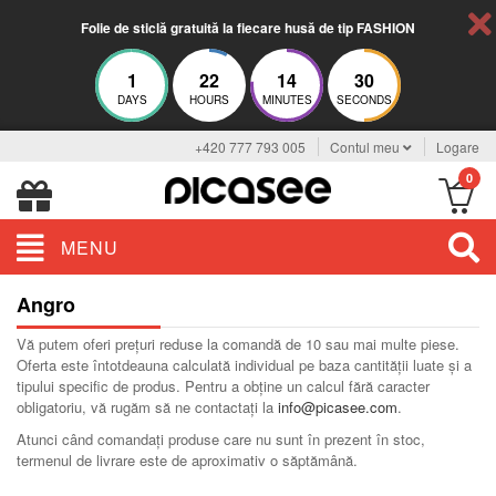
Folie de sticlă gratuită la fiecare husă de tip FASHION
1
22
14
30
DAYS
HOURS
MINUTES
SECONDS
+420 777 793 005
Contul meu
Logare
0
MENU
Angro
Vă putem oferi prețuri reduse la comandă de 10 sau mai multe piese.
Oferta este întotdeauna calculată individual pe baza cantității luate și a
tipului specific de produs. Pentru a obține un calcul fără caracter
obligatoriu, vă rugăm să ne contactați la
info@picasee.com
.
Atunci când comandați produse care nu sunt în prezent în stoc,
termenul de livrare este de aproximativ o săptămână.