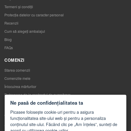
Termeni și condiții
Protecția datelor cu caracter personal
Recenzii
Cum să alegeţi ambalajul
Blog
FAQs
COMENZI
Starea comenzii
Comenzile mele
Înlocuirea mărfurilor
Retragerea de la contractul de cumpărare
Ne pasă de confidențialitatea ta
Reclamaţii
Picasee folosește cookie-uri pentru a asigura
CONTACTE
funcționalitatea site-ului web și pentru a personaliza
conținutul site-ului. Făcând clic pe „Am înțeles”, sunteți de
Contacte
acord cu utilizarea cookie-urilor.