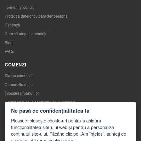
Termeni și condiții
Protecția datelor cu caracter personal
Recenzii
Cum să alegeţi ambalajul
Blog
FAQs
COMENZI
Starea comenzii
Comenzile mele
Înlocuirea mărfurilor
Retragerea de la contractul de cumpărare
Ne pasă de confidențialitatea ta
Reclamaţii
Picasee folosește cookie-uri pentru a asigura
CONTACTE
funcționalitatea site-ului web și pentru a personaliza
conținutul site-ului. Făcând clic pe „Am înțeles”, sunteți de
Contacte
acord cu utilizarea cookie-urilor.