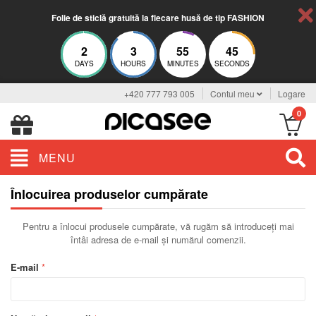
Folie de sticlă gratuită la fiecare husă de tip FASHION
2
3
55
45
DAYS
HOURS
MINUTES
SECONDS
+420 777 793 005
Contul meu
Logare
0
MENU
Înlocuirea produselor cumpărate
Pentru a înlocui produsele cumpărate, vă rugăm să introduceţi mai
întâi adresa de e-mail și numărul comenzii.
E-mail
*