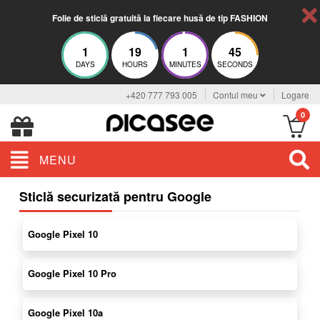
Folie de sticlă gratuită la fiecare husă de tip FASHION
1
19
1
45
DAYS
HOURS
MINUTES
SECONDS
+420 777 793 005
Contul meu
Logare
0
MENU
Sticlă securizată pentru Google
Google Pixel 10
Google Pixel 10 Pro
Google Pixel 10a