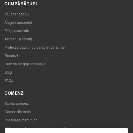
CUMPĂRĂTURI
Voucher cadou
Alege transportul
Plăți securizate
Termeni și condiții
Protecția datelor cu caracter personal
Recenzii
Cum să alegeţi ambalajul
Blog
FAQs
COMENZI
Starea comenzii
Comenzile mele
Înlocuirea mărfurilor
Retragerea de la contractul de cumpărare