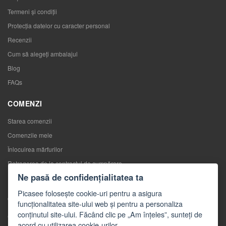
Termeni și condiții
Protecția datelor cu caracter personal
Recenzii
Cum să alegeţi ambalajul
Blog
FAQs
COMENZI
Starea comenzii
Comenzile mele
Înlocuirea mărfurilor
Retragerea de la contractul de cumpărare
Ne pasă de confidențialitatea ta
Reclamaţii
Picasee folosește cookie-uri pentru a asigura
CONTACTE
funcționalitatea site-ului web și pentru a personaliza
conținutul site-ului. Făcând clic pe „Am înțeles”, sunteți de
Contacte
acord cu utilizarea cookie-urilor.