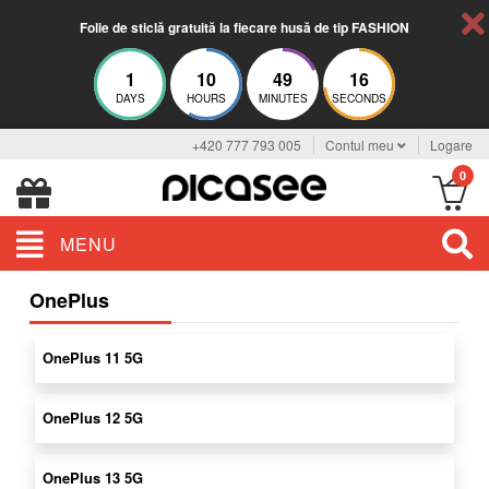
Folie de sticlă gratuită la fiecare husă de tip FASHION
1
10
49
16
DAYS
HOURS
MINUTES
SECONDS
+420 777 793 005
Contul meu
Logare
0
MENU
OnePlus
OnePlus 11 5G
OnePlus 12 5G
OnePlus 13 5G