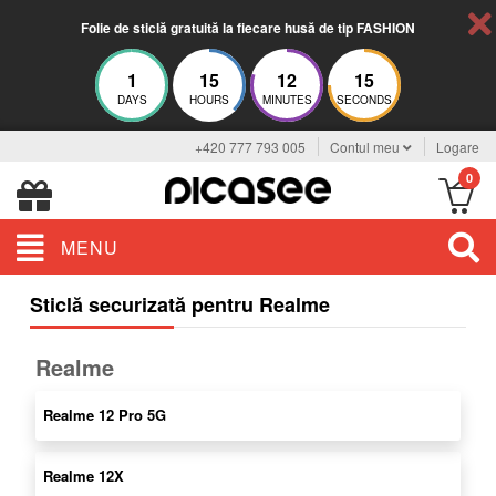
Folie de sticlă gratuită la fiecare husă de tip FASHION
1
15
12
15
DAYS
HOURS
MINUTES
SECONDS
+420 777 793 005
Contul meu
Logare
0
MENU
Sticlă securizată pentru Realme
Realme
Realme 12 Pro 5G
Realme 12X