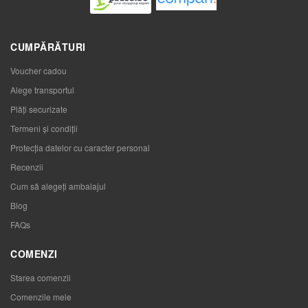
CUMPĂRĂTURI
Voucher cadou
Alege transportul
Plăți securizate
Termeni și condiții
Protecția datelor cu caracter personal
Recenzii
Cum să alegeţi ambalajul
Blog
FAQs
COMENZI
Starea comenzii
Comenzile mele