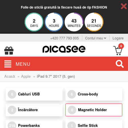
Folie de sticlă gratuită la fiecare husă de tip FASHION
2
3
43
21
DAYS
HOURS
MINUTES
SECONDS
+420 777 793 005
Contul meu
Logare
0
MENU
»
»
Acasă
Apple
iPad 9.7" 2017 (5. gen)
Cabluri USB
Cross-body
6
6
Încărcătore
Magnetic Holder
2
0
Powerbanks
Selfie Stick
216
1