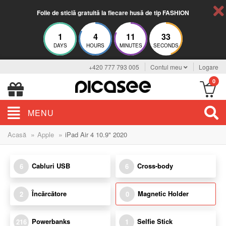
Folie de sticlă gratuită la fiecare husă de tip FASHION
1
4
11
33
DAYS
HOURS
MINUTES
SECONDS
+420 777 793 005
Contul meu
Logare
0
MENU
»
»
Acasă
Apple
iPad Air 4 10.9" 2020
Cabluri USB
Cross-body
6
6
Încărcătore
Magnetic Holder
2
0
Powerbanks
Selfie Stick
216
1