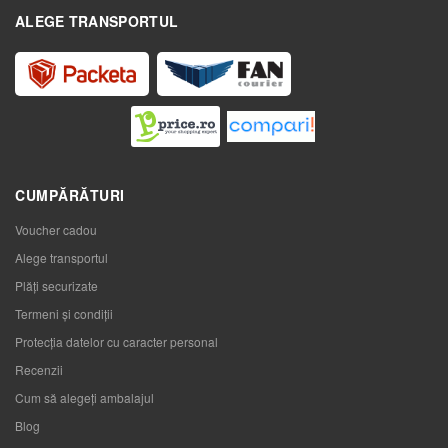
ALEGE TRANSPORTUL
CUMPĂRĂTURI
Voucher cadou
Alege transportul
Plăți securizate
Termeni și condiții
Protecția datelor cu caracter personal
Recenzii
Cum să alegeţi ambalajul
Blog