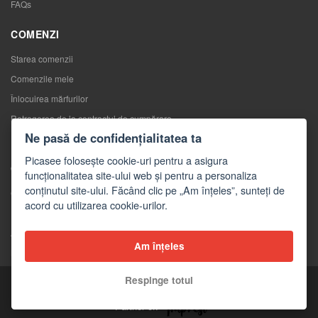
FAQs
COMENZI
Starea comenzii
Comenzile mele
Înlocuirea mărfurilor
Retragerea de la contractul de cumpărare
Ne pasă de confidențialitatea ta
Reclamaţii
Picasee folosește cookie-uri pentru a asigura
CONTACTE
funcționalitatea site-ului web și pentru a personaliza
conținutul site-ului. Făcând clic pe „Am înțeles”, sunteți de
Contacte
acord cu utilizarea cookie-urilor.
Formular de contact
Angro
Am înțeles
Mass-media despre noi
Respinge totul
Copyright © 2026 Picasee
Partner of: