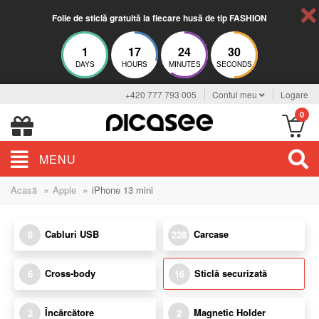
Folie de sticlă gratuită la fiecare husă de tip FASHION
1
17
24
29
DAYS
HOURS
MINUTES
SECONDS
+420 777 793 005
Contul meu
Logare
0
MENU
»
»
Acasă
Apple
iPhone 13 mini
Cabluri USB
Carcase
6
228
Cross-body
Sticlă securizată
6
16
Încărcătore
Magnetic Holder
2
2