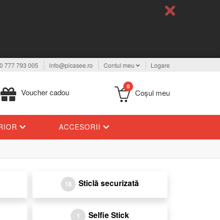
0 777 793 005
info@picasee.ro
Contul meu
Logare
0
Voucher cadou
Coşul meu
ERIOR
ACCESORII
Sticlă securizată
18
Selfie Stick
1