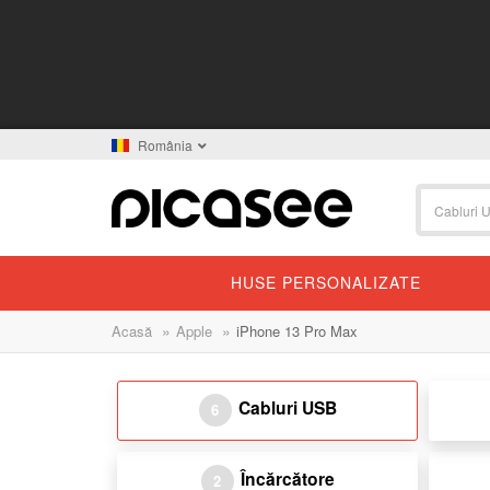
România
HUSE PERSONALIZATE
»
»
Acasă
Apple
iPhone 13 Pro Max
Cabluri USB
6
Încărcătore
2