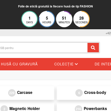
Folie de sticlă gratuită la fiecare husă de tip FASHION
1
5
51
28
DAYS
HOURS
MINUTES
SECONDS
+42
HUSĂ CU GRAVURĂ
COLECȚIE
DE INT
Carcase
Cross-body
229
6
Magnetic Holder
Powerbanks
2
216