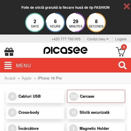
Folie de sticlă gratuită la fiecare husă de tip FASHION
2
6
29
7
DAYS
HOURS
MINUTES
SECONDS
+420 777 793 005
Contul meu
Logare
0
MENU
»
»
Acasă
Apple
iPhone 16 Pro
Cabluri USB
Carcase
6
229
Cross-body
Sticlă securizată
6
15
Încărcătore
Magnetic Holder
2
2