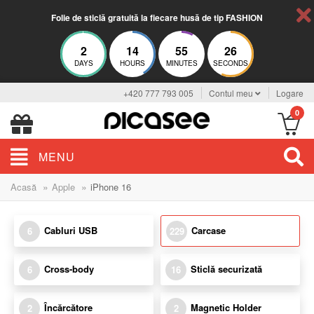
Folie de sticlă gratuită la fiecare husă de tip FASHION
2
14
55
25
DAYS
HOURS
MINUTES
SECONDS
+420 777 793 005
Contul meu
Logare
0
MENU
»
»
Acasă
Apple
iPhone 16
Cabluri USB
Carcase
6
229
Cross-body
Sticlă securizată
6
16
Încărcătore
Magnetic Holder
2
2