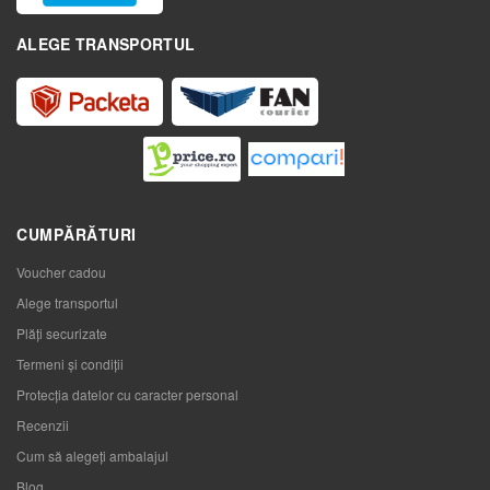
ALEGE TRANSPORTUL
CUMPĂRĂTURI
Voucher cadou
Alege transportul
Plăți securizate
Termeni și condiții
Protecția datelor cu caracter personal
Recenzii
Cum să alegeţi ambalajul
Blog