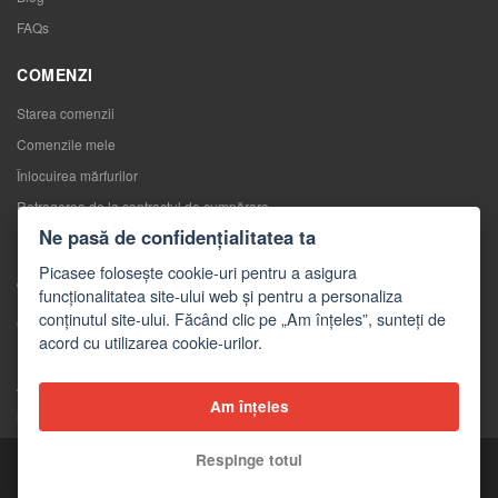
FAQs
COMENZI
Starea comenzii
Comenzile mele
Înlocuirea mărfurilor
Retragerea de la contractul de cumpărare
Ne pasă de confidențialitatea ta
Reclamaţii
Picasee folosește cookie-uri pentru a asigura
CONTACTE
funcționalitatea site-ului web și pentru a personaliza
conținutul site-ului. Făcând clic pe „Am înțeles”, sunteți de
Contacte
acord cu utilizarea cookie-urilor.
Formular de contact
Angro
Am înțeles
Mass-media despre noi
Respinge totul
Copyright © 2026 Picasee