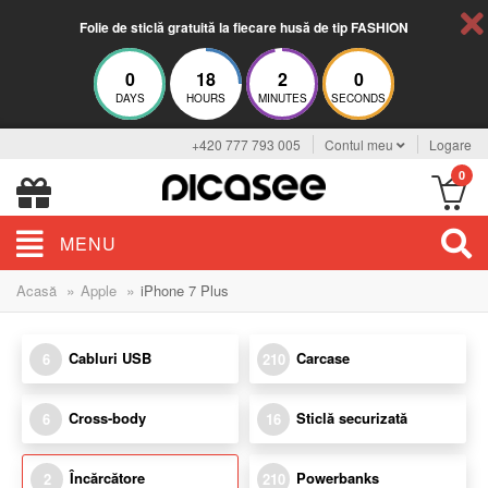
Folie de sticlă gratuită la fiecare husă de tip FASHION
0
18
2
0
DAYS
HOURS
MINUTES
SECONDS
+420 777 793 005
Contul meu
Logare
0
MENU
»
»
Acasă
Apple
iPhone 7 Plus
Cabluri USB
Carcase
6
210
Cross-body
Sticlă securizată
6
16
Încărcătore
Powerbanks
2
210