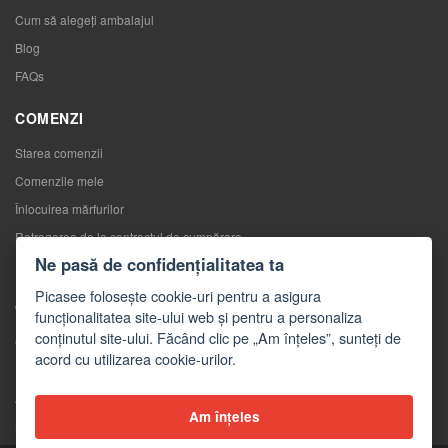
Cum să alegeţi ambalajul
Blog
FAQs
COMENZI
Starea comenzii
Comenzile mele
Înlocuirea mărfurilor
Retragerea de la contractul de cumpărare
Ne pasă de confidențialitatea ta
Reclamaţii
Picasee folosește cookie-uri pentru a asigura
CONTACTE
funcționalitatea site-ului web și pentru a personaliza
conținutul site-ului. Făcând clic pe „Am înțeles”, sunteți de
Contacte
acord cu utilizarea cookie-urilor.
Formular de contact
Angro
Am înțeles
Mass-media despre noi