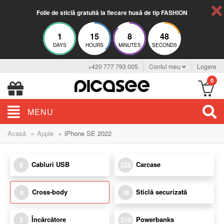
Folie de sticlă gratuită la fiecare husă de tip FASHION
1
15
8
47
DAYS
HOURS
MINUTES
SECONDS
+420 777 793 005
Contul meu
Logare
0
MENU
»
»
Acasă
Apple
iPhone SE 2022
Cabluri USB
Carcase
6
228
Cross-body
Sticlă securizată
6
16
Încărcătore
Powerbanks
2
210