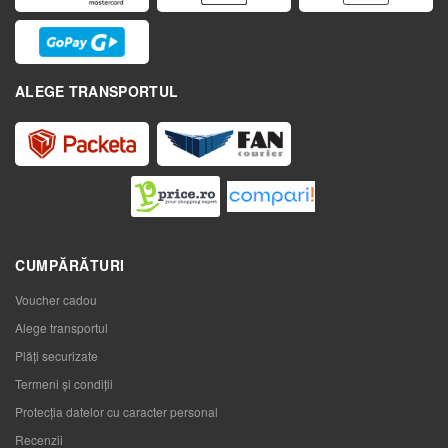
ALEGE TRANSPORTUL
CUMPĂRĂTURI
Voucher cadou
Alege transportul
Plăți securizate
Termeni și condiții
Protecția datelor cu caracter personal
Recenzii