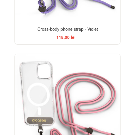
Cross-body phone strap - Violet
118,00 lei