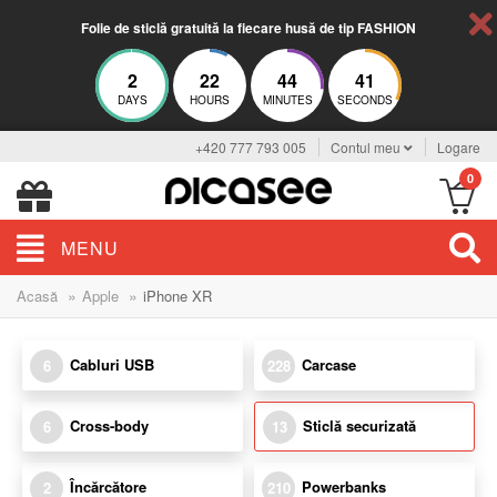
Folie de sticlă gratuită la fiecare husă de tip FASHION
2
22
44
40
DAYS
HOURS
MINUTES
SECONDS
+420 777 793 005
Contul meu
Logare
0
MENU
»
»
Acasă
Apple
iPhone XR
Cabluri USB
Carcase
6
228
Cross-body
Sticlă securizată
6
13
Încărcătore
Powerbanks
2
210