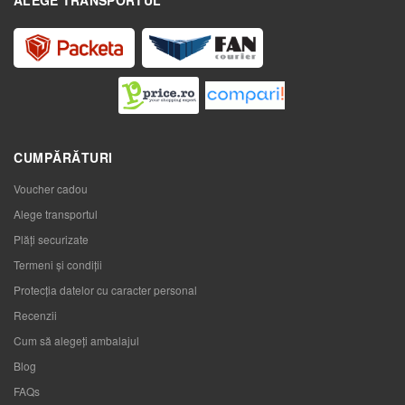
CUMPĂRĂTURI
Voucher cadou
Alege transportul
Plăți securizate
Termeni și condiții
Protecția datelor cu caracter personal
Recenzii
Cum să alegeţi ambalajul
Blog
FAQs