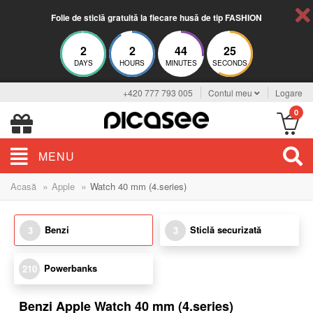
Folie de sticlă gratuită la fiecare husă de tip FASHION
2
2
44
25
DAYS
HOURS
MINUTES
SECONDS
+420 777 793 005
Contul meu
Logare
0
MENU
»
»
Acasă
Apple
Watch 40 mm (4.series)
Benzi
Sticlă securizată
3
3
Powerbanks
210
Benzi Apple Watch 40 mm (4.series)