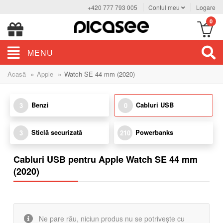
+420 777 793 005
Contul meu
Logare
0
MENU
»
»
Acasă
Apple
Watch SE 44 mm (2020)
Benzi
Cabluri USB
3
0
Sticlă securizată
Powerbanks
3
210
Cabluri USB pentru Apple Watch SE 44 mm
(2020)
Ne pare rău, niciun produs nu se potrivește cu