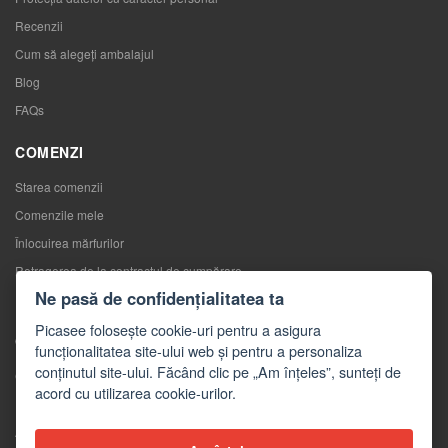
Recenzii
Cum să alegeţi ambalajul
Blog
FAQs
COMENZI
Starea comenzii
Comenzile mele
Înlocuirea mărfurilor
Retragerea de la contractul de cumpărare
Ne pasă de confidențialitatea ta
Reclamaţii
Picasee folosește cookie-uri pentru a asigura
CONTACTE
funcționalitatea site-ului web și pentru a personaliza
conținutul site-ului. Făcând clic pe „Am înțeles”, sunteți de
Contacte
acord cu utilizarea cookie-urilor.
Formular de contact
Angro