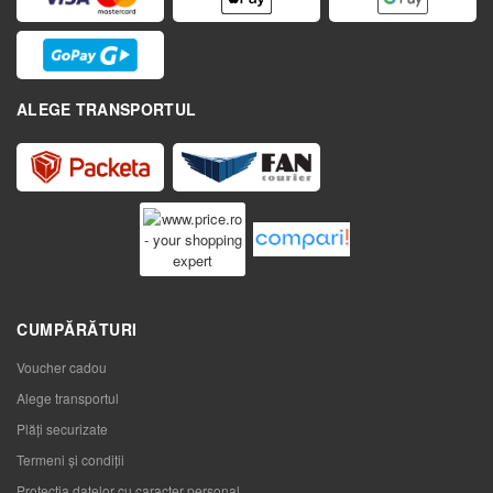
ALEGE TRANSPORTUL
CUMPĂRĂTURI
Voucher cadou
Alege transportul
Plăți securizate
Termeni și condiții
Protecția datelor cu caracter personal