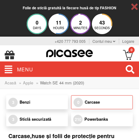
Folie de sticlă gratuită la fiecare husă de tip FASHION
0
11
2
43
DAYS
HOURS
MINUTES
SECONDS
+420 777 793 005
Contul meu
Logare
0
MENU
»
»
Acasă
Apple
Watch SE 44 mm (2020)
Benzi
Carcase
3
0
Sticlă securizată
Powerbanks
3
210
Carcase,huse și folii de protecție pentru