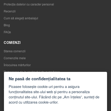
Protecția datelor cu caracter personal
Recenzii
Cum să alegeţi ambalajul
Blog
FAQs
COMENZI
Starea comenzii
Comenzile mele
Înlocuirea mărfurilor
Retragerea de la contractul de cumpărare
Ne pasă de confidențialitatea ta
Reclamaţii
Picasee folosește cookie-uri pentru a asigura
CONTACTE
funcționalitatea site-ului web și pentru a personaliza
conținutul site-ului. Făcând clic pe „Am înțeles”, sunteți de
Contacte
acord cu utilizarea cookie-urilor.
Formular de contact