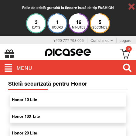
Folie de sticlă gratuită la fiecare husă de tip FASHION
3
1
16
5
DAYS
HOURS
MINUTES
SECONDS
+420 777 793 005
Contul meu
Logare
0
MENU
Sticlă securizată pentru Honor
Honor 10 Lite
Honor 10X Lite
Honor 20 Lite