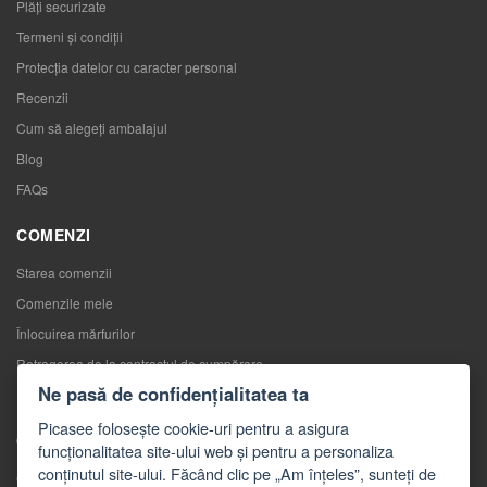
Plăți securizate
Termeni și condiții
Protecția datelor cu caracter personal
Recenzii
Cum să alegeţi ambalajul
Blog
FAQs
COMENZI
Starea comenzii
Comenzile mele
Înlocuirea mărfurilor
Retragerea de la contractul de cumpărare
Ne pasă de confidențialitatea ta
Reclamaţii
Picasee folosește cookie-uri pentru a asigura
CONTACTE
funcționalitatea site-ului web și pentru a personaliza
conținutul site-ului. Făcând clic pe „Am înțeles”, sunteți de
Contacte