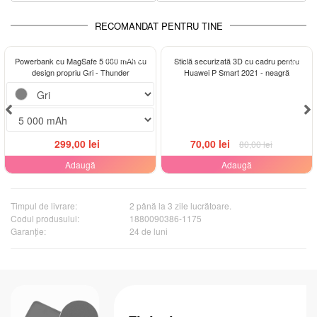
RECOMANDAT PENTRU TINE
ELEGANCE
-13%
Powerbank cu MagSafe 5 000 mAh cu
Sticlă securizată 3D cu cadru pentru
design propriu Gri - Thunder
Huawei P Smart 2021 - neagră
299,00 lei
70,00 lei
80,00 lei
Adaugă
Adaugă
Timpul de livrare:
2 până la 3 zile lucrătoare.
Codul produsului:
1880090386-1175
Garanţie:
24 de luni