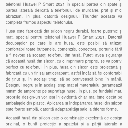
telefonul Huawei P Smart 2021 în special partea din spate și
partea laterală delicată a telefonului de murdărie, praf și mici
abraziuni. În plus, datorită designului Thunder aceasta va
completa frumos aspectul telefonului.
Husa este fabricată din silicon negru durabil, foarte puternic și
mat, special pentru telefonul Huawei P Smart 2021. Datorită
decupajelor pe care le are husa, este posibil să utilizați
confortabil toate butoanele, comenzile, conectorii, porturile fără
a fi nevoie să scoateți telefonul din husă. Puteți avea siguranța
că această husă din silicon, cu o imprimare proprie, se va potrivi
perfect cu telefonul. În plus, husa din silicon este proiectată și
fabricată cu un finisaj antiderapant, astfel încât să fie confortabil
de ținut și, în același timp, să se potrivească bine în mână.
Designul negru și în același timp mat al materialului garantează
minim de amprente pe suprafața husei. În plus, pe fundalul mat,
propriile design-uri vor ieși în evidență chiar mai bine decât pe
ambalajele din plastic. Aplicarea și îndepărtarea husei din silicon
este foarte simplă, datorită adaptabilității sale la diferite forme.
Această husă din silicon este o combinație excelentă de design
original, o bună protecție a spatelui și a părții laterale a