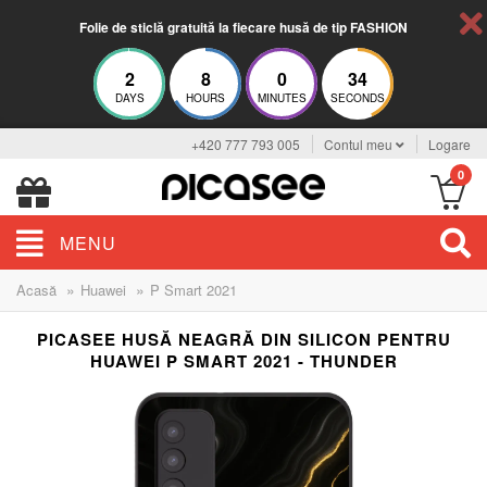
Folie de sticlă gratuită la fiecare husă de tip FASHION
2
8
0
33
DAYS
HOURS
MINUTES
SECONDS
+420 777 793 005
Contul meu
Logare
0
MENU
»
»
Acasă
Huawei
P Smart 2021
PICASEE HUSĂ NEAGRĂ DIN SILICON PENTRU
HUAWEI P SMART 2021 - THUNDER
ELEGANCE