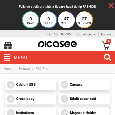
Folie de sticlă gratuită la fiecare husă de tip FASHION
0
9
47
27
DAYS
HOURS
MINUTES
SECONDS
+420 777 793 005
Contul meu
Logare
0
MENU
»
»
Acasă
Huawei
P20 Pro
Cabluri USB
Carcase
6
210
Cross-body
Sticlă securizată
6
2
Încărcătore
Magnetic Holder
2
0