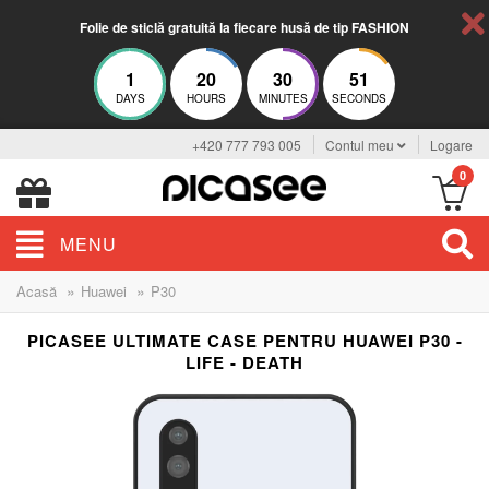
Folie de sticlă gratuită la fiecare husă de tip FASHION
1
20
30
50
DAYS
HOURS
MINUTES
SECONDS
+420 777 793 005
Contul meu
Logare
0
MENU
»
»
Acasă
Huawei
P30
PICASEE ULTIMATE CASE PENTRU HUAWEI P30 -
LIFE - DEATH