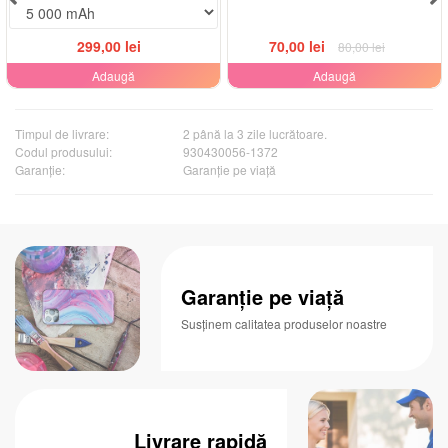
299,00 lei
70,00 lei
80,00 lei
Adaugă
Adaugă
Timpul de livrare:
2 până la 3 zile lucrătoare.
Codul produsului:
930430056-1372
Garanţie:
Garanție pe viață
Garanție pe viață
Susținem calitatea produselor noastre
Livrare rapidă