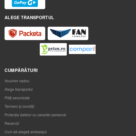
ALEGE TRANSPORTUL
CUMPĂRĂTURI
Voucher cadou
Alege transportul
Plăți securizate
Termeni și condiții
Protecția datelor cu caracter personal
Recenzii
Cum să alegeţi ambalajul