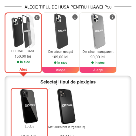
ALEGE TIPUL DE HUSĂ PENTRU HUAWEI P30
ULTIMATE CASE
Din silicon neagră
Din silicon transparent
150,00 lei
109,00 lei
90,00 lei
În stoc
În stoc
În stoc
Ales
Alege
Alege
Selectați tipul de plexiglas
Lucios
Mat (rezistent la zgârieturi)
GRATUIT