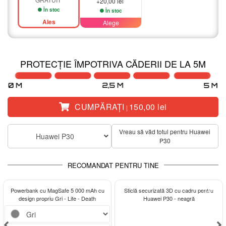
+20,00 lei
În stoc
În stoc
Ales
Alege
PROTECȚIE ÎMPOTRIVA CĂDERII DE LA 5M
CUMPĂRAŢI
150,00 lei
|
Vreau să văd totul pentru Huawei
Huawei P30
P30
RECOMANDAT PENTRU TINE
-13%
Powerbank cu MagSafe 5 000 mAh cu
Sticlă securizată 3D cu cadru pentru
design propriu Gri - Life - Death
Huawei P30 - neagră