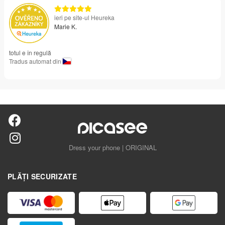
ieri pe site-ul Heureka
Marie K.
totul e în regulă
Tradus automat din
Dress your phone | ORIGINAL
PLĂȚI SECURIZATE