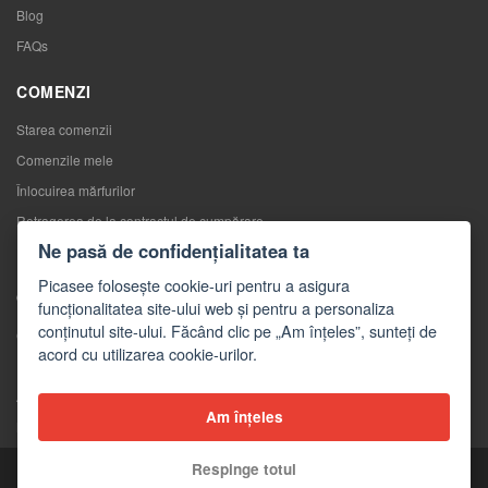
Blog
FAQs
COMENZI
Starea comenzii
Comenzile mele
Înlocuirea mărfurilor
Retragerea de la contractul de cumpărare
Ne pasă de confidențialitatea ta
Reclamaţii
Picasee folosește cookie-uri pentru a asigura
CONTACTE
funcționalitatea site-ului web și pentru a personaliza
conținutul site-ului. Făcând clic pe „Am înțeles”, sunteți de
Contacte
acord cu utilizarea cookie-urilor.
Formular de contact
Angro
Am înțeles
Mass-media despre noi
Respinge totul
Copyright © 2026 Picasee