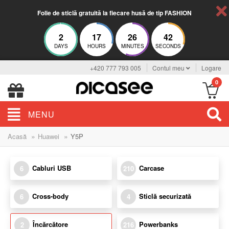
Folie de sticlă gratuită la fiecare husă de tip FASHION
2
17
26
41
DAYS
HOURS
MINUTES
SECONDS
+420 777 793 005
Contul meu
Logare
0
MENU
»
»
Acasă
Huawei
Y5P
Cabluri USB
Carcase
6
210
Cross-body
Sticlă securizată
6
4
Încărcătore
Powerbanks
2
216