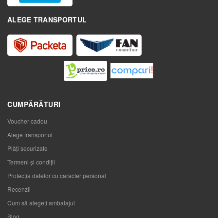
ALEGE TRANSPORTUL
CUMPĂRĂTURI
Voucher cadou
Alege transportul
Plăți securizate
Termeni și condiții
Protecția datelor cu caracter personal
Recenzii
Cum să alegeţi ambalajul
Blog