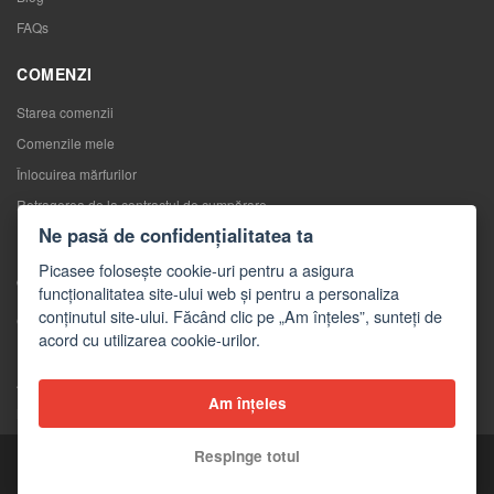
FAQs
COMENZI
Starea comenzii
Comenzile mele
Înlocuirea mărfurilor
Retragerea de la contractul de cumpărare
Ne pasă de confidențialitatea ta
Reclamaţii
Picasee folosește cookie-uri pentru a asigura
CONTACTE
funcționalitatea site-ului web și pentru a personaliza
conținutul site-ului. Făcând clic pe „Am înțeles”, sunteți de
Contacte
acord cu utilizarea cookie-urilor.
Formular de contact
Angro
Am înțeles
Mass-media despre noi
Respinge totul
Copyright © 2026 Picasee