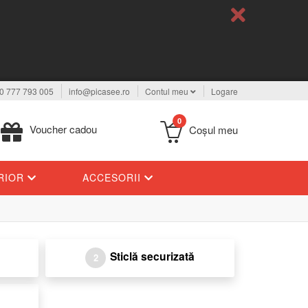
0 777 793 005
info@picasee.ro
Contul meu
Logare
0
Voucher cadou
Coşul meu
ERIOR
ACCESORII
Sticlă securizată
2