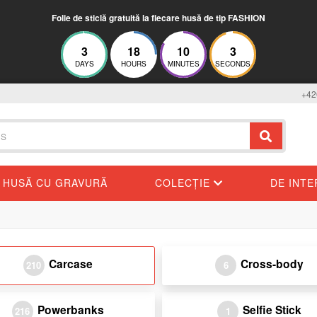
Folie de sticlă gratuită la fiecare husă de tip FASHION
3
18
10
2
DAYS
HOURS
MINUTES
SECONDS
+42
HUSĂ CU GRAVURĂ
COLECȚIE
DE INT
Carcase
Cross-body
210
6
Powerbanks
Selfie Stick
216
1