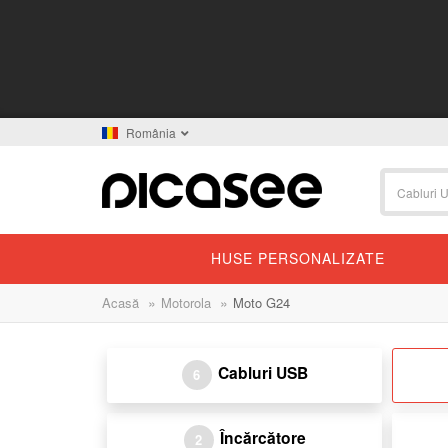
România
HUSE PERSONALIZATE
»
»
Acasă
Motorola
Moto G24
Cabluri USB
6
Încărcătore
2