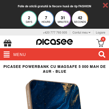
Folie de sticlă gratuită la fiecare husă de tip FASHION
2
7
31
42
DAYS
HOURS
MINUTES
SECONDS
+420 777 793 005
Contul meu
Logare
0
MENU
PICASEE POWERBANK CU MAGSAFE 5 000 MAH DE
AUR - BLUE