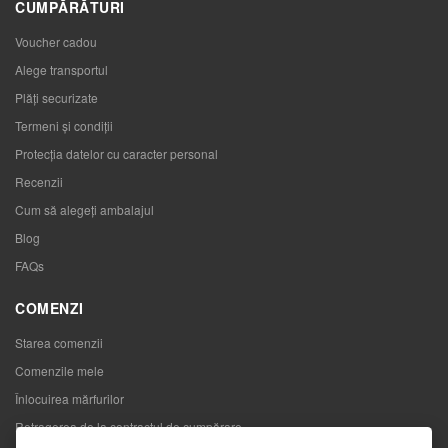
CUMPĂRĂTURI
Voucher cadou
Alege transportul
Plăți securizate
Termeni și condiții
Protecția datelor cu caracter personal
Recenzii
Cum să alegeţi ambalajul
Blog
FAQs
COMENZI
Starea comenzii
Comenzile mele
Înlocuirea mărfurilor
Retragerea de la contractul de cumpărare