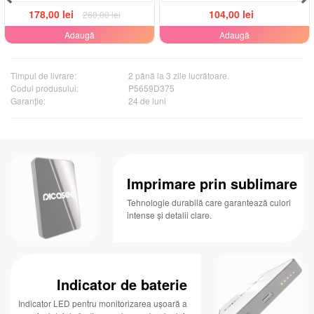
178,00 lei
104,00 lei
260,00 lei
Adaugă
Adaugă
Timpul de livrare:
2 până la 3 zile lucrătoare.
Codul produsului:
P5659D375
Garanţie:
24 de luni
Imprimare prin sublimare
Tehnologie durabilă care garantează culori
intense și detalii clare.
Indicator de baterie
Indicator LED pentru monitorizarea ușoară a