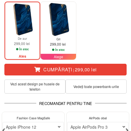
De aur
Gri
299,00 lei
299,00 lei
În stoc
În stoc
Ales
Alege
CUMPĂRAŢI
299,00 lei
|
Vezi acest design pe husele de
Vedeți toate powerbank-urile
telefon
RECOMANDAT PENTRU TINE
-32%
Fashion Case MagSafe
AirPods obal
Apple iPhone 12
Apple AirPods Pro 3