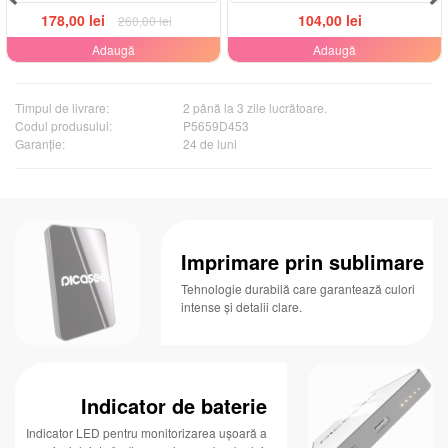
178,00 lei
104,00 lei
260,00 lei
Adaugă
Adaugă
Timpul de livrare:
2 până la 3 zile lucrătoare.
Codul produsului:
P5659D453
Garanţie:
24 de luni
Imprimare prin sublimare
Tehnologie durabilă care garantează culori
intense și detalii clare.
Indicator de baterie
Indicator LED pentru monitorizarea ușoară a