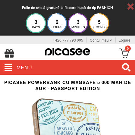
Folie de sticlă gratuită la fiecare husă de tip FASHION
3
2
3
5
DAYS
HOURS
MINUTES
SECONDS
+420 777 793 005
Contul meu
Logare
0
MENU
PICASEE POWERBANK CU MAGSAFE 5 000 MAH DE
AUR - PASSPORT EDITION