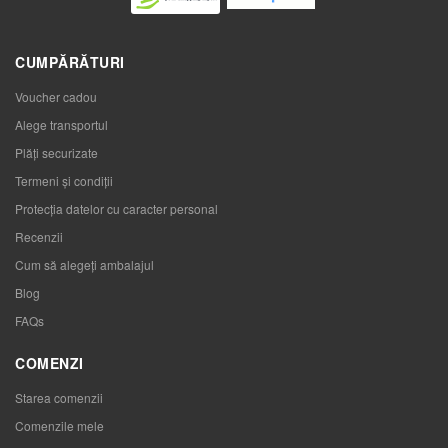
CUMPĂRĂTURI
Voucher cadou
Alege transportul
Plăți securizate
Termeni și condiții
Protecția datelor cu caracter personal
Recenzii
Cum să alegeţi ambalajul
Blog
FAQs
COMENZI
Starea comenzii
Comenzile mele