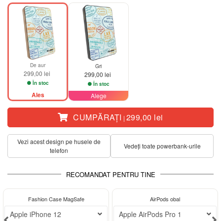
De aur
Gri
299,00 lei
299,00 lei
În stoc
În stoc
Ales
Alege
CUMPĂRAŢI
299,00 lei
|
Vezi acest design pe husele de
Vedeți toate powerbank-urile
telefon
RECOMANDAT PENTRU TINE
-32%
Fashion Case MagSafe
AirPods obal
Apple iPhone 12
Apple AirPods Pro 1