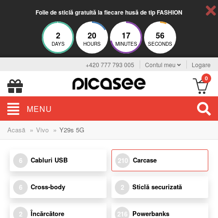
Folie de sticlă gratuită la fiecare husă de tip FASHION
2
20
17
55
DAYS
HOURS
MINUTES
SECONDS
+420 777 793 005
Contul meu
Logare
0
MENU
»
»
Acasă
Vivo
Y29s 5G
Cabluri USB
Carcase
6
210
Cross-body
Sticlă securizată
6
2
Încărcătore
Powerbanks
2
216