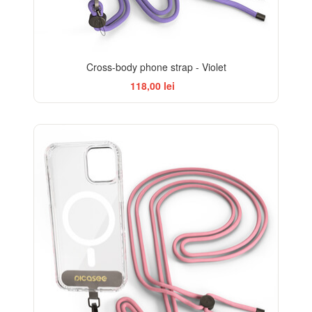
Cross-body phone strap - Violet
118,00 lei