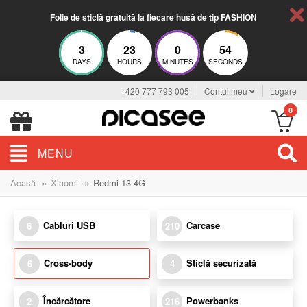
Folie de sticlă gratuită la fiecare husă de tip FASHION
3
23
0
53
DAYS
HOURS
MINUTES
SECONDS
+420 777 793 005
Contul meu
Logare
0
MENU
»
»
Acasă
Xiaomi
Redmi 13 4G
Cabluri USB
Carcase
6
210
Cross-body
Sticlă securizată
6
4
Încărcătore
Powerbanks
2
216