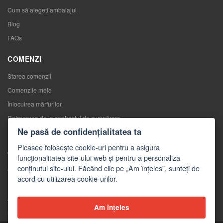
Cum să alegeţi ambalajul
Blog
FAQs
COMENZI
Starea comenzii
Comenzile mele
Înlocuirea mărfurilor
Retragerea de la contractul de cumpărare
Ne pasă de confidențialitatea ta
Reclamaţii
Picasee folosește cookie-uri pentru a asigura
CONTACTE
funcționalitatea site-ului web și pentru a personaliza
conținutul site-ului. Făcând clic pe „Am înțeles”, sunteți de
Contacte
acord cu utilizarea cookie-urilor.
Formular de contact
Angro
Am înțeles
Mass-media despre noi